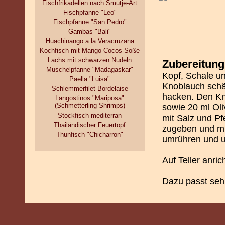
Fischfrikadellen nach Smutje-Art
Fischpfanne "Leo"
Fischpfanne "San Pedro"
Gambas "Bali"
Huachinango a la Veracruzana
Kochfisch mit Mango-Cocos-Soße
Lachs mit schwarzen Nudeln
Zubereitung
Muschelpfanne "Madagaskar"
Kopf, Schale u
Paella "Luisa"
Knoblauch schä
Schlemmerfilet Bordelaise
hacken. Den Kn
Langostinos "Mariposa"
(Schmetterling-Shrimps)
sowie 20 ml Oli
Stockfisch mediterran
mit Salz und P
Thailändischer Feuertopf
zugeben und mit
Thunfisch "Chicharron"
umrühren und u
Auf Teller anric
Dazu passt seh