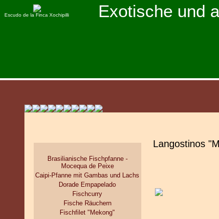
Exotische und 
Escudo de la Finca Xochipilli
Langostinos "M
Brasilianische Fischpfanne -
Mocequa de Peixe
Caipi-Pfanne mit Gambas und Lachs
Dorade Empapelado
Fischcurry
Fische Räuchern
Fischfilet "Mekong"