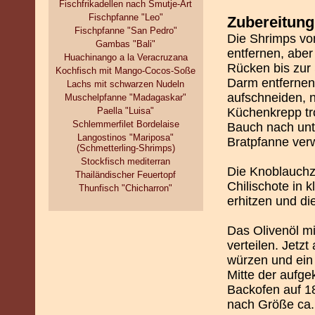
Fischfrikadellen nach Smutje-Art
Fischpfanne "Leo"
Zubereitung
Fischpfanne "San Pedro"
Die Shrimps vo
Gambas "Bali"
entfernen, abe
Huachinango a la Veracruzana
Rücken bis zur
Kochfisch mit Mango-Cocos-Soße
Darm entfernen
Lachs mit schwarzen Nudeln
aufschneiden, 
Muschelpfanne "Madagaskar"
Paella "Luisa"
Küchenkrepp tr
Schlemmerfilet Bordelaise
Bauch nach unt
Langostinos "Mariposa"
Bratpfanne ver
(Schmetterling-Shrimps)
Stockfisch mediterran
Die Knoblauchz
Thailändischer Feuertopf
Chilischote in 
Thunfisch "Chicharron"
erhitzen und di
Das Olivenöl mi
verteilen. Jetzt
würzen und ein 
Mitte der aufg
Backofen auf 1
nach Größe ca. 