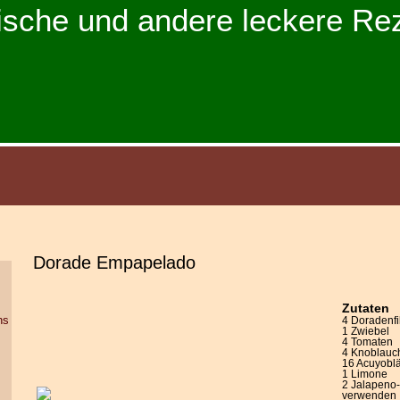
ische und andere leckere Re
Dorade Empapelado
Zutaten
hs
4 Doradenfi
1 Zwiebel
4 Tomaten
4 Knoblauc
16 Acuyoblä
1 Limone
2 Jalapeno-
verwenden