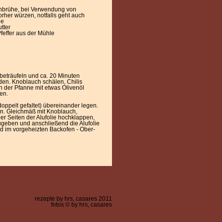
chbrühe, bei Verwendung von
orher würzen, notfalls geht auch
he
utter
feffer aus der Mühle
 beträufeln und ca. 20 Minuten
den. Knoblauch schälen, Chilis
n der Pfanne mit etwas Olivenöl
en.
(doppelt gefaltet) übereinander legen.
ren. Gleichmäß mit Knoblauch,
ier Seiten der Alufolie hochklappen,
ugeben und anschließend die Alufolie
nd im vorgeheizten Backofen - Ober-
rezepte by hrs, casares 2011
fotos © by hrs, casares