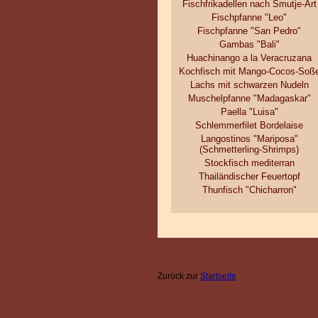
Fischfrikadellen nach Smutje-Art
Fischpfanne "Leo"
Fischpfanne "San Pedro"
Gambas "Bali"
Huachinango a la Veracruzana
Kochfisch mit Mango-Cocos-Soß
Lachs mit schwarzen Nudeln
Muschelpfanne "Madagaskar"
Paella "Luisa"
Schlemmerfilet Bordelaise
Langostinos "Mariposa"
(Schmetterling-Shrimps)
Stockfisch mediterran
Thailändischer Feuertopf
Thunfisch "Chicharron"
Zurück zur
Startseite