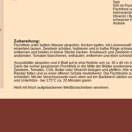
Salz
500 ml Fis
Fischfond v
Hühnerbrü
Olivenöl / B
schwarzer P
Alufolie
e
Zubereitung:
Fischfilets unter kaltem Wasser abspülen, trocken tupfen, mit Limonensaft
einwirken lassen. Zwiebeln schälen, halbieren und in halbe Ringe schnei
entkernen und beides in kleine Stücke hacken. Knoblauch und Zwiebeln i
andünsten. Tomaten blanchieren, enthäuten, entkernen und klein schneid
Acuyoblätter abspülen und 4 Blatt auf je eine Alufolie von ca. 30 x 40 cm 
Dann die vorher gesalzenen Fischfilets in der Mitte der Blätter positionie
Zwiebeln, Tomaten, Chili, Butter oder Olivenöl belegen und pfeffern. Alle v
Ränder falten und zu einer offenen Schale modellieren. Die Fischbrühe z
schließen. Mit der Verschlussseite nach oben auf ein Backblech stellen u
und Unterhitze - bei 175°C ca. 20 Minuten garen.
Heiß mit frisch aufgebackenen Weißbrotscheiben servieren.