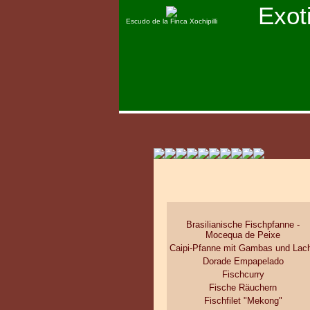
Exot
Escudo de la Finca Xochipilli
Brasilianische Fischpfanne -
Mocequa de Peixe
Caipi-Pfanne mit Gambas und Lac
Dorade Empapelado
Fischcurry
Fische Räuchern
Fischfilet "Mekong"