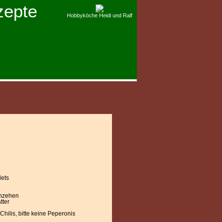
zepte
Hobbyköche Heidi und Ralf
lets
hzehen
tter
Chilis, bitte keine Peperonis