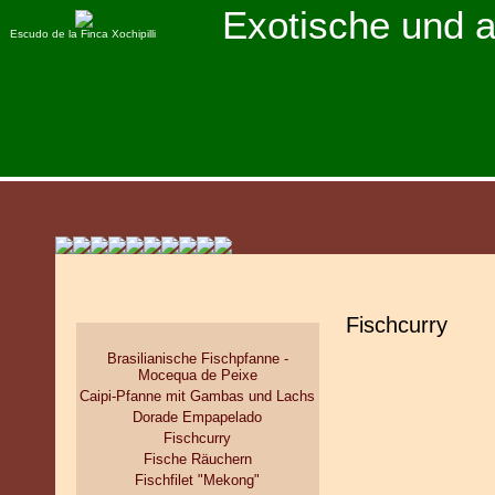
Exotische und 
Escudo de la Finca Xochipilli
Fischcurry
Brasilianische Fischpfanne -
Mocequa de Peixe
Caipi-Pfanne mit Gambas und Lachs
Dorade Empapelado
Fischcurry
Fische Räuchern
Fischfilet "Mekong"