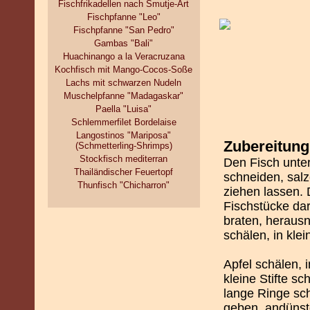
Fischfrikadellen nach Smutje-Art
Fischpfanne "Leo"
Fischpfanne "San Pedro"
Gambas "Bali"
Huachinango a la Veracruzana
Kochfisch mit Mango-Cocos-Soße
Lachs mit schwarzen Nudeln
Muschelpfanne "Madagaskar"
Paella "Luisa"
Schlemmerfilet Bordelaise
Langostinos "Mariposa"
Zubereitung
(Schmetterling-Shrimps)
Stockfisch mediterran
Den Fisch unter
Thailändischer Feuertopf
schneiden, salz
Thunfisch "Chicharron"
ziehen lassen.
Fischstücke dar
braten, heraus
schälen, in kle
Apfel schälen, 
kleine Stifte s
lange Ringe sch
geben, andünst