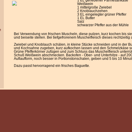
1 EL geriebener Parmesankäse
Weißwein
1 mittelgroße Zwiebel
2 Knoblauchzehen
3 EL eingelegter grüner Pfeffer
1 EL Butter
Salz
schwarzer Pfeffer aus der Mühle
e
Bei Verwendung von frischen Muscheln, diese putzen, kurz kochen bis s
und beiseite stellen. Bei tiefgefrorenem Muschelfleisch dieses rechtzeitig
Zwiebel und Knoblauch schälen, in kleine Stücke schneiden und in der Bu
und Kochsahne zugeben, kurz aufkochen lassen und den Schmelzkäse s
Grüne Pfefferkörner zufügen und zum Schluss das Muschelfleisch unterrüh
Schuß Weißwein abschmecken. Backofen - Ober- und Unterhitze - auf 200°
Auflaufform, noch besser in Portionstonschalen, geben und 5 bis 10 Minut
Dazu passt hervorragend ein frisches Baguette.