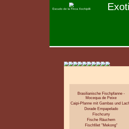
Exot
Escudo de la Finca Xochipilli
Brasilianische Fischpfanne -
Mocequa de Peixe
Caipi-Pfanne mit Gambas und Lac
Dorade Empapelado
Fischcurry
Fische Räuchern
Fischfilet "Mekong"