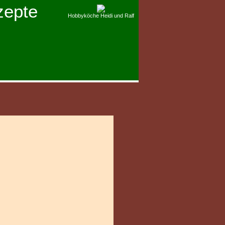
zepte
Hobbyköche Heidi und Ralf