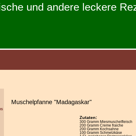
ische und andere leckere Re
Muschelpfanne "Madagaskar"
hs
Zutaten:
300 Gramm Miesmuschelfleisch
200 Gramm Creme fraiche
200 Gramm Kochsahne
100 Gramm Schmelzkäse