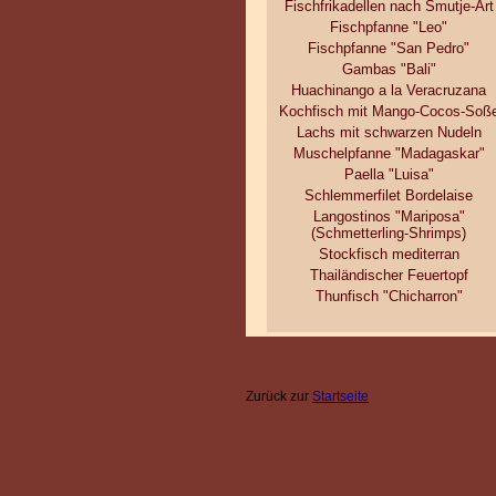
Fischfrikadellen nach Smutje-Art
Fischpfanne "Leo"
Fischpfanne "San Pedro"
Gambas "Bali"
Huachinango a la Veracruzana
Kochfisch mit Mango-Cocos-Soß
Lachs mit schwarzen Nudeln
Muschelpfanne "Madagaskar"
Paella "Luisa"
Schlemmerfilet Bordelaise
Langostinos "Mariposa"
(Schmetterling-Shrimps)
Stockfisch mediterran
Thailändischer Feuertopf
Thunfisch "Chicharron"
Zurück zur
Startseite