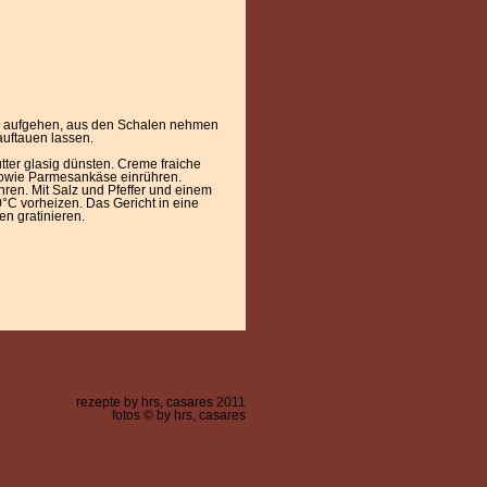
ie aufgehen, aus den Schalen nehmen
 auftauen lassen.
tter glasig dünsten. Creme fraiche
owie Parmesankäse einrühren.
ren. Mit Salz und Pfeffer und einem
C vorheizen. Das Gericht in eine
en gratinieren.
rezepte by hrs, casares 2011
fotos © by hrs, casares