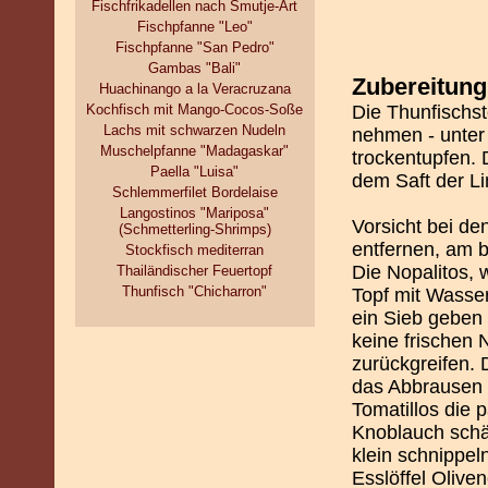
Fischfrikadellen nach Smutje-Art
Fischpfanne "Leo"
Fischpfanne "San Pedro"
Gambas "Bali"
Zubereitung
Huachinango a la Veracruzana
Kochfisch mit Mango-Cocos-Soße
Die Thunfischst
Lachs mit schwarzen Nudeln
nehmen - unter
Muschelpfanne "Madagaskar"
trockentupfen.
Paella "Luisa"
dem Saft der L
Schlemmerfilet Bordelaise
Langostinos "Mariposa"
Vorsicht bei de
(Schmetterling-Shrimps)
entfernen, am 
Stockfisch mediterran
Die Nopalitos, 
Thailändischer Feuertopf
Thunfisch "Chicharron"
Topf mit Wasser
ein Sieb geben
keine frischen 
zurückgreifen. 
das Abbrausen s
Tomatillos die 
Knoblauch schäl
klein schnippel
Esslöffel Olive