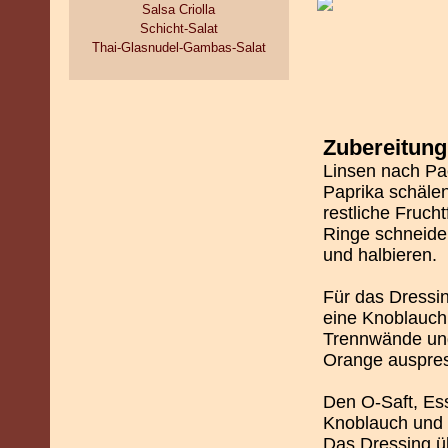
Salsa Criolla
Schicht-Salat
Thai-Glasnudel-Gambas-Salat
Zubereitung
Linsen nach Pa
Paprika schäle
restliche Fruch
Ringe schneide
und halbieren.
Für das Dressi
eine Knoblauch
Trennwände und
Orange auspre
Den O-Saft, Ess
Knoblauch und 
Das Dressing ü