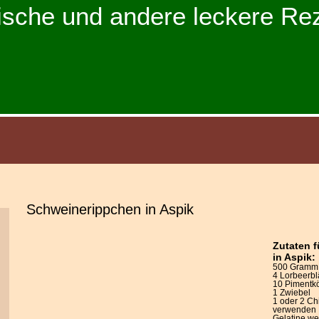
ische und andere leckere Re
Schweinerippchen in Aspik
Zutaten 
in Aspik:
500 Gramm 
4 Lorbeerbl
10 Pimentk
1 Zwiebel
1 oder 2 Chi
verwenden
Gelatine we