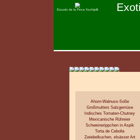
Exot
Escudo de la Finca Xochipilli
Ahorn-Walnuss-Soße
Großmutters Salzgemüse
Indisches Tomaten-Chutney
Mexicanische Rühreier
Schweinerippchen in Aspik
Torta de Cebolla
Zwiebelkuchen, elsässer Art