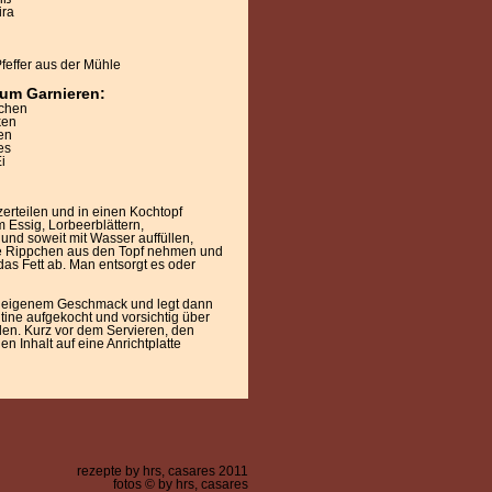
ira
feffer aus der Mühle
zum Garnieren:
schen
ken
en
es
i
rteilen und in einen Kochtopf
m Essig, Lorbeerblättern,
und soweit mit Wasser auffüllen,
ie Rippchen aus den Topf nehmen und
das Fett ab. Man entsorgt es oder
ch eigenem Geschmack und legt dann
tine aufgekocht und vorsichtig über
len. Kurz vor dem Servieren, den
 Inhalt auf eine Anrichtplatte
rezepte by hrs, casares 2011
fotos © by hrs, casares