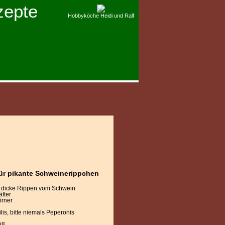
zepte
Hobbyköche Heidi und Ralf
für pikante Schweinerippchen
dicke Rippen vom Schwein
ätter
örner
lis, bitte niemals Peperonis
iß