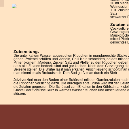
20 ml Made
Weinessig
1 TL Zucker
Salz
schwarzer P
Zutaten 
Cocktailkir
Gewürzgur
Maiskölbch
mixed Pickl
gekochtes E
Zubereitung:
Die unter kaltem Wasser abgespülten Rippchen in mundgerechte Stücke ze
geben. Zwiebel schälen und vierteln, Chili klein schneiden, beides mit de
Pimentkörnern, Madeira, Zucker, Salz und Pfeffer zu den Rippchen geben 
dass alle Zutaten bedeckt sind und gar kochen. Nach dem Garvorgang d
Beiseite stellen. Die Brühe lässt man erkalten. Anschließend schöpft man 
man nimmt es als Brotaufstrich. Den Sud gießt man durch ein Sieb.
Jetzt verziert man den Boden einer Schüssel mit den Garnierzutaten na
die Rippchen vorsichtig dazu. Die durchgesiebte Brühe wird mit der Gelan
die Zutaten gegossen. Die Schüssel zum Erkalten in den Kühlschrank stel
Glasteil der Schüssel kurz in warmes Wasser tauchen und anschließend den
stürzen.