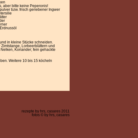
ken
s, aber bitte keine Peperonis!
pulver bzw. frisch geriebener Ingwer
tersilie
ätter
der
rner
 Erdnussöl
und in kleine Stücke schneiden.
 Zimtstange, Lorbeerblättern und
 Nelken, Koriander; fein gehackte
ben. Weitere 10 bis 15 köcheln
rezepte by hrs, casares 2011
fotos © by hrs, casares