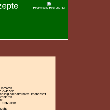
zepte
Hobbyköche Heidi und Ralf
 Tomaten
ße Zwiebeln
essig oder alternativ Limonensaft-
robieren
mt
Rohrzucker
hzehe