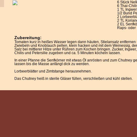
6 Stück Nel
6 Thai-Chili
1 TL Ingwer
1/2 Bund Pe
2 Lorbeerbl
2 TL Korian
2 EL Senfkö
Raps- oder
Zubereitung:
Tomaten kurz in heißes Wasser legen dann häuten, Stielansatz entfernen 
Zwiebeln und Knoblauch pellen, klein hacken und mit dem Weinessig, der
Salz bei mittlerer Hitze unter Rühren zum Kochen bringen. Zucker, Ingwer,
Chilis und Petersilie zugeben und ca. 5 Minuten köcheln lassen.
In einer Pfanne die Senfkörner mit etwas Öl anrösten und zum Chutney ge
lassen bis die Masse anfängt dick zu werden.
Lorbeerblätter und Zimtstange herausnehmen.
Das Chutney heiß in sterile Gläser füllen, verschließen und kühl stellen.