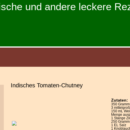
ische und andere leckere Re
Indisches Tomaten-Chutney
Zutaten:
350 Gramm
3 mittelgro
150 mL Wein
Menge ausp
1 Stange Zi
250 Gramm 
1 EL Salz
1 Knoblauc