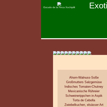
Exot
Escudo de la Finca Xochipilli
Ahorn-Walnuss-Soße
Großmutters Salzgemüse
Indisches Tomaten-Chutney
Mexicanische Rühreier
Schweinerippchen in Aspik
Torta de Cebolla
Zwiebelkuchen, elsässer Art