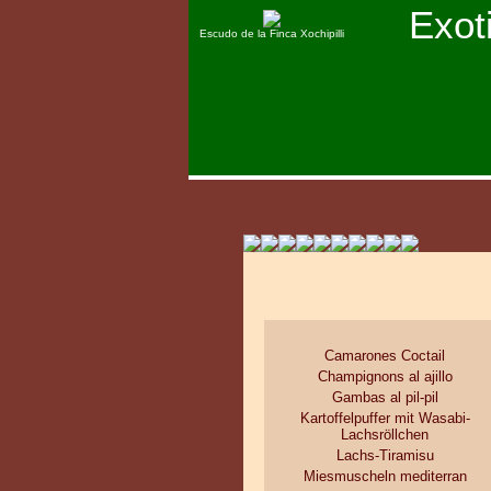
Exot
Escudo de la Finca Xochipilli
Camarones Coctail
Champignons al ajillo
Gambas al pil-pil
Kartoffelpuffer mit Wasabi-
Lachsröllchen
Lachs-Tiramisu
Miesmuscheln mediterran