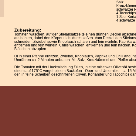
Salz
Kreuzkümm
schwarzer P
4 Tacochips
1 Stiel Kori
4 schwarze
Zubereitung:
Tomaten waschen, auf der Stielansatzseite einen dünnen Deckel abschn
aushöhlen, dabei den Körper nicht durchstoßen. Vom Deckel den Stielans
schneiden. Zwiebel sowie Knoblauch schälen und fein würfeln. Paprika
entfernen und fein würfeln. Chilis waschen, entkernen und fein hacken. 
Btättchen abzupfen.
Öl in einer Pfanne erhitzen, Zwiebel, Knoblauch, Paprika und Chili andün
Umrühren ca. 2 Minuten anbraten. Mit Salz, Kreuzkümmel und Pfeffer ab
Die Tomaten mit der Hackmischung füllen, in eine mit etwas Olivenöl bestr
einem auf 175°C vorgeheiztem Backofen - Ober- und Unterhitze - ca 15 M
den in feine Scheiben geschnittenen Oliven, Koriander und Tacochips gar