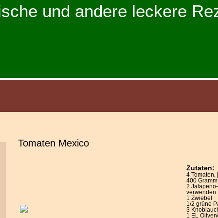
ische und andere leckere Re
Tomaten Mexico
Zutaten:
4 Tomaten, 
400 Gramm 
2 Jalapeno-
verwenden
1 Zwiebel
1/2 grüne P
3 Knoblauc
1 EL Oliven