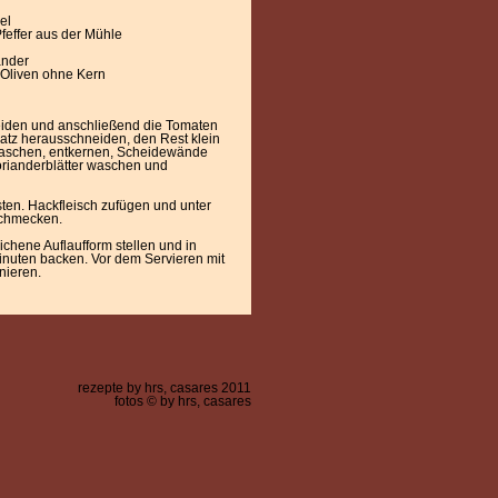
el
feffer aus der Mühle
ander
 Oliven ohne Kern
eiden und anschließend die Tomaten
atz herausschneiden, den Rest klein
 waschen, entkernen, Scheidewände
Korianderblätter waschen und
sten. Hackfleisch zufügen und unter
schmecken.
ichene Auflaufform stellen und in
inuten backen. Vor dem Servieren mit
nieren.
rezepte by hrs, casares 2011
fotos © by hrs, casares