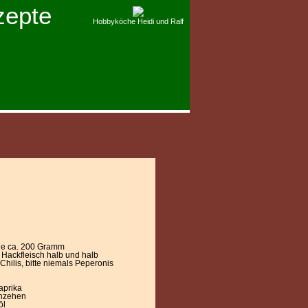
zepte
Hobbyköche Heidi und Ralf
je ca. 200 Gramm
Hackfleisch halb und halb
Chilis, bitte niemals Peperonis
aprika
hzehen
öl